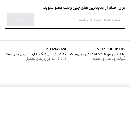
برای اطلاع از جدیدترین‌های جین‌وست عضو شوید.
تایید
02145124
021 910 161 05
پشتیبانی فروشگاه اینترنتی جین‌وست
پشتیبانی فروشگاه های حضوری جین‌وست
شبانه‌روز، هر روز هفته
11 تا 19، به جز روزهای تعطیل
موجود شد خبرم کن