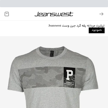
تیشرت مردانه یقه گرد جین وست Jeanswest
ناموجود