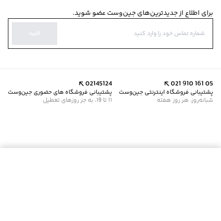
برای اطلاع از جدیدترین‌های جین‌وست عضو شوید.
تایید
02145124
021 910 161 05
پشتیبانی فروشگاه اینترنتی جین‌وست
پشتیبانی فروشگاه های حضوری جین‌وست
شبانه‌روز، هر روز هفته
11 تا 19، به جز روزهای تعطیل
موجود شد خبرم کن