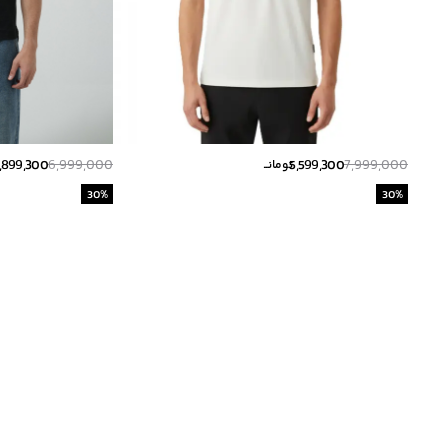
,899,300
6,999,000
5,599,300
7,999,000
تومانــ
30
%
30
%