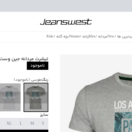
دترین ها
/
New
مردانه
/
Men
زنانه
/
Women
بچه گانه
/
Kids
فروش ویژه
/
azing Sales
تیشرت مردانه جین وست eanswest
ناموجود
رنگ
طوسی
(ناموجود)
ناموجود
ناموجود
سایز
XL
L
M
S