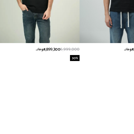
4,899,300
6,999,000
4
تومانــ
تومانــ
30
%