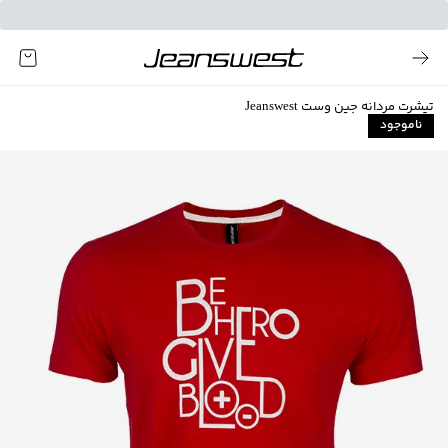
تیشرت مردانه جین وست Jeanswest
ناموجود