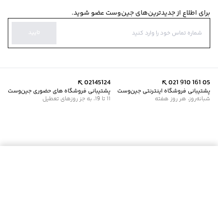
برای اطلاع از جدیدترین‌های جین‌وست عضو شوید.
تایید
02145124
021 910 161 05
پشتیبانی فروشگاه اینترنتی جین‌وست
پشتیبانی فروشگاه های حضوری جین‌وست
شبانه‌روز، هر روز هفته
11 تا 19، به جز روزهای تعطیل
موجود شد خبرم کن