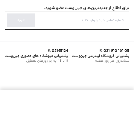
برای اطلاع از جدیدترین‌های جین‌وست عضو شوید.
تایید
02145124
021 910 161 05
پشتیبانی فروشگاه اینترنتی جین‌وست
پشتیبانی فروشگاه های حضوری جین‌وست
شبانه‌روز، هر روز هفته
11 تا 19، به جز روزهای تعطیل
موجود شد خبرم کن