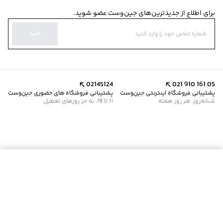
برای اطلاع از جدیدترین‌های جین‌وست عضو شوید.
تایید
02145124
021 910 161 05
پشتیبانی فروشگاه اینترنتی جین‌وست
پشتیبانی فروشگاه های حضوری جین‌وست
شبانه‌روز، هر روز هفته
11 تا 19، به جز روزهای تعطیل
موجود شد خبرم کن