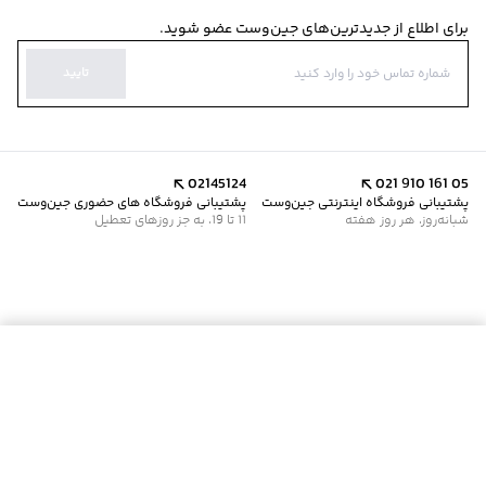
برای اطلاع از جدیدترین‌های جین‌وست عضو شوید.
تایید
02145124
021 910 161 05
پشتیبانی فروشگاه اینترنتی جین‌وست
پشتیبانی فروشگاه های حضوری جین‌وست
شبانه‌روز، هر روز هفته
11 تا 19، به جز روزهای تعطیل
موجود شد خبرم کن