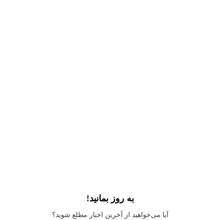
به روز بمانید!
Application error: a
client
-side exception has occurred while loading
آیا می‌خواهید از آخرین اخبار مطلع شوید؟