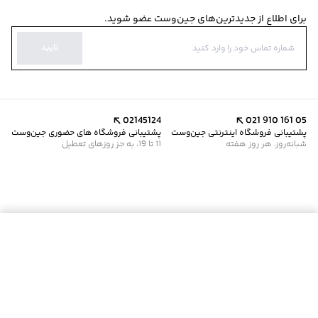
برای اطلاع از جدیدترین‌های جین‌وست عضو شوید.
تایید
02145124
021 910 161 05
پشتیبانی فروشگاه اینترنتی جین‌وست
پشتیبانی فروشگاه های حضوری جین‌وست
شبانه‌روز، هر روز هفته
11 تا 19، به جز روزهای تعطیل
موجود شد خبرم کن