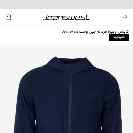
کاپشن پاییزه مردانه جین وست Jeanswest
ناموجود