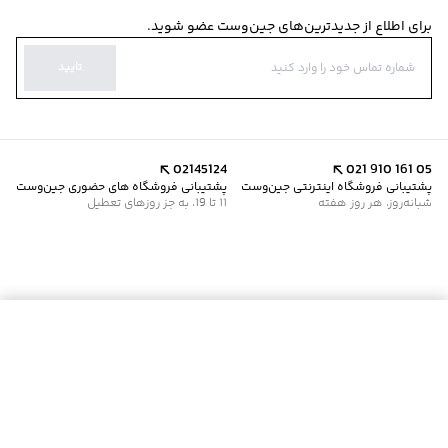
برای اطلاع از جدیدترین‌های جین‌وست عضو شوید.
تایید
02145124
021 910 161 05
پشتیبانی فروشگاه اینترنتی جین‌وست
پشتیبانی فروشگاه های حضوری جین‌وست
شبانه‌روز، هر روز هفته
11 تا 19، به جز روزهای تعطیل
موجود شد خبرم کن