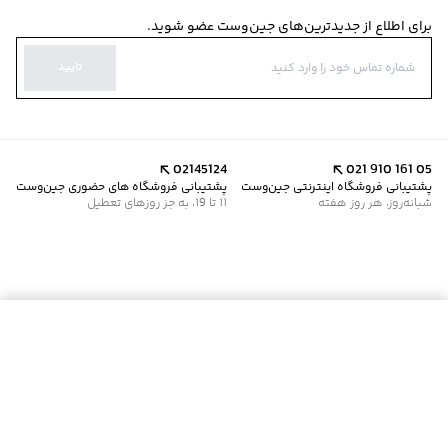
برای اطلاع از جدیدترین‌های جین‌وست عضو شوید.
تایید
02145124
021 910 161 05
پشتیبانی فروشگاه اینترنتی جین‌وست
پشتیبانی فروشگاه های حضوری جین‌وست
شبانه‌روز، هر روز هفته
11 تا 19، به جز روزهای تعطیل
موجود شد خبرم کن