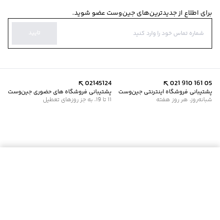
برای اطلاع از جدیدترین‌های جین‌وست عضو شوید.
تایید
02145124
021 910 161 05
پشتیبانی فروشگاه اینترنتی جین‌وست
پشتیبانی فروشگاه های حضوری جین‌وست
شبانه‌روز، هر روز هفته
11 تا 19، به جز روزهای تعطیل
موجود شد خبرم کن