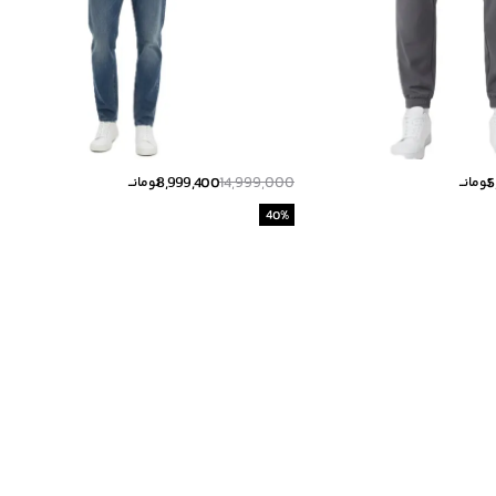
8,999,400
14,999,000
5
تومانــ
تومانــ
40
%