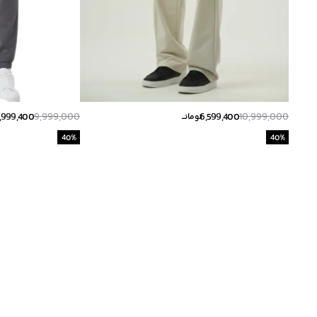
,999,400
9,999,000
6,599,400
10,999,000
تومانــ
40
%
40
%