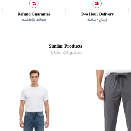
امکان خشک‌شویی
:
ندارد
امکان استفاده از سفیدکنن
Refund Guarantee
Two Hour Delivery
برند
:
Jeanswest
ارسال ۲ ساعته
ضمانت بازگشت
کشور سازنده
:
ایران
زیر گروه
:
شلوار
Similar Products
محصولات مشابه