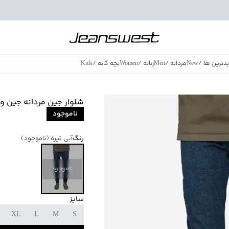
دترین ها
/
New
مردانه
/
Men
زنانه
/
Women
بچه گانه
/
Kids
فروش ویژه
/
azing Sales
شلوار جین مردانه جین وست west
ناموجود
رنگ
آبی تیره
(ناموجود)
ناموجود
سایز
XL
L
M
S