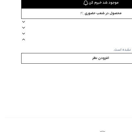
موجود شد خبرم کن
محصول در شعب حضوری
ل کژوال
جیب دارد
زاپ ندارد
امکان خشک‌شویی ندارد
دکمه ندارد
بند دارد
 نشده است.
افزودن نظر
و جیب مورب در جلو، دو طرح جیب در پشت
ی
نی با لوگوی جین وست و بند تنظیم کمر
‌گراد
‌گراد