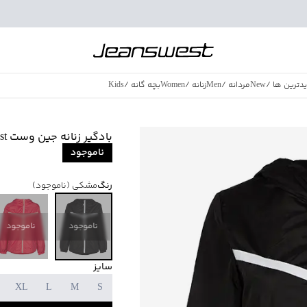
دترین ها
/
New
مردانه
/
Men
زنانه
/
Women
بچه گانه
/
Kids
فروش ویژه
/
azing Sales
بادگیر زنانه جین وست Jeanswest
ناموجود
رنگ
مشکی
(ناموجود)
ناموجود
ناموجود
سایز
XL
L
M
S