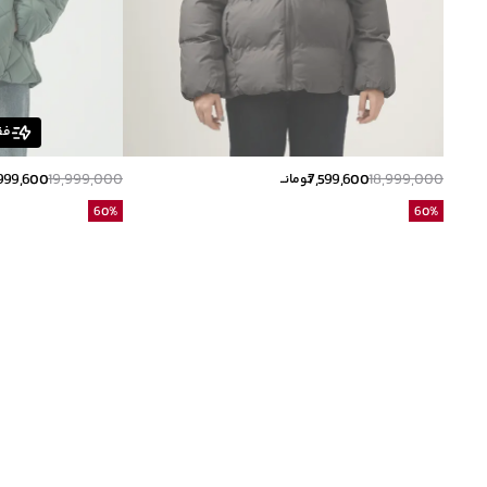
فق
999,600
19,999,000
7,599,600
18,999,000
تومانــ
60
%
60
%