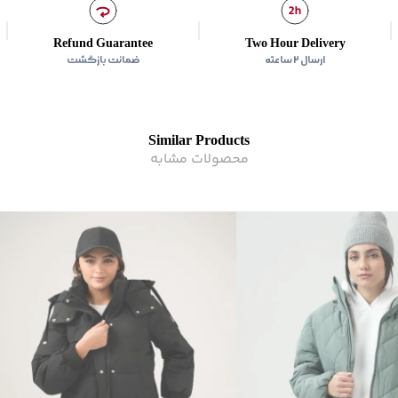
کشور سازنده
:
ایران
نحوه بسته شدن:
زیپ و دک
زیر گروه
:
کاپشن
Refund Guarantee
Two Hour Delivery
کاربرد:
روزمره و ورزشی
ارسال ۲ ساعته
ضمانت بازگشت
زیر گروه
:
کاپشن
Similar Products
محصولات مشابه