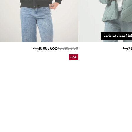
ط
1
عدد باقی‌مانده
19,999,600
49,999,000
7,
تومانــ
تومانــ
60
%