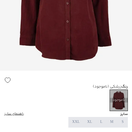
رنگ
زرشکی
(ناموجود)
ناموجود
سایز
راهنمای سایز
XXL
XL
L
M
S