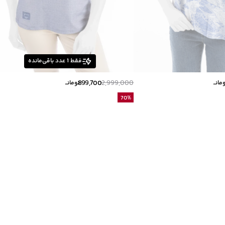
فقط
1
عدد باقی‌مانده
899,700
2,999,000
مانــ
تومانــ
70
%