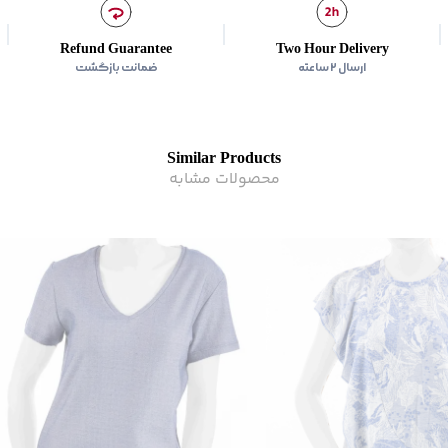
امکان خشک‌شویی
:
ندارد
امکان استفاده از سفیدکنن
Refund Guarantee
Two Hour Delivery
مناسب برای
:
بانوان
ارسال ۲ ساعته
ضمانت بازگشت
زیر گروه
:
تی شرت
Similar Products
محصولات مشابه