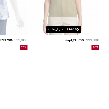
فقط
2
عدد باقی‌مانده
899,700
2,999,000
1,799,700
5,999,000
تومانــ
تو
70
%
70
%