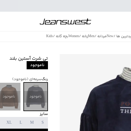
دترین ها
/
New
مردانه
/
Men
زنانه
/
Women
بچه گانه
/
Kids
فروش ویژه
/
azing Sales
تی شرت آستین بلند
ناموجود
رنگ
سرمه‌ای
(ناموجود)
ناموجود
ناموجود
سایز
XL
L
M
S