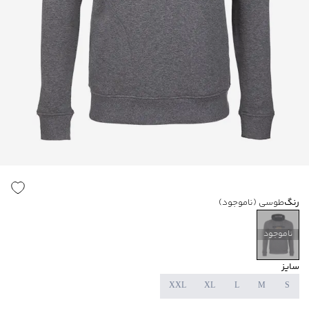
رنگ
طوسی
(ناموجود)
ناموجود
سایز
XXL
XL
L
M
S