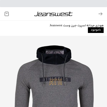
هودی مردانه اسپرت جین وست Jeanswest
ناموجود