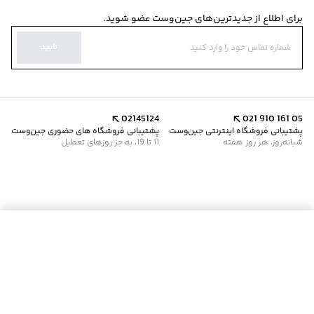
برای اطلاع از جدیدترین‌های جین‌وست عضو شوید.
تایید
02145124
021 910 161 05
پشتیبانی فروشگاه اینترنتی جین‌وست
پشتیبانی فروشگاه های حضوری جین‌وست
شبانه‌روز، هر روز هفته
11 تا 19، به جز روزهای تعطیل
موجود شد خبرم کن