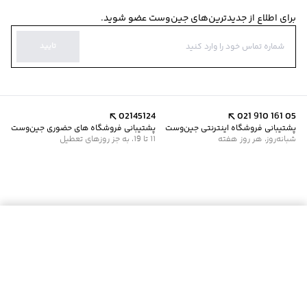
برای اطلاع از جدیدترین‌های جین‌وست عضو شوید.
تایید
02145124
021 910 161 05
پشتیبانی فروشگاه اینترنتی جین‌وست
پشتیبانی فروشگاه های حضوری جین‌وست
شبانه‌روز، هر روز هفته
11 تا 19، به جز روزهای تعطیل
موجود شد خبرم کن