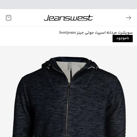
سویشرت مردانه اسپرت جوتی جینز Jootijeans
ناموجود