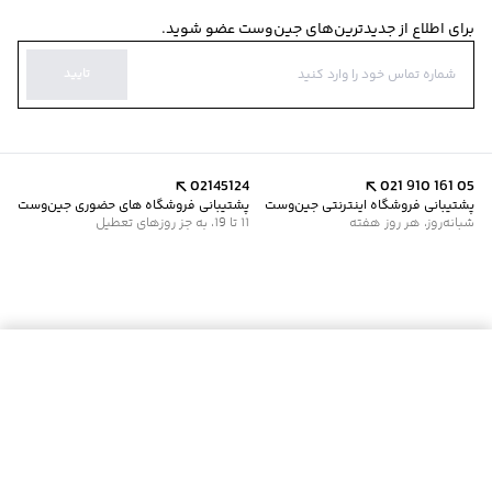
برای اطلاع از جدیدترین‌های جین‌وست عضو شوید.
تایید
02145124
021 910 161 05
پشتیبانی فروشگاه اینترنتی جین‌وست
پشتیبانی فروشگاه های حضوری جین‌وست
شبانه‌روز، هر روز هفته
11 تا 19، به جز روزهای تعطیل
موجود شد خبرم کن