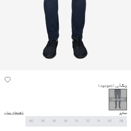
رنگ
آبی
(ناموجود)
ناموجود
سایز
راهنمای سایز
40
38
36
34
33
32
31
30
29