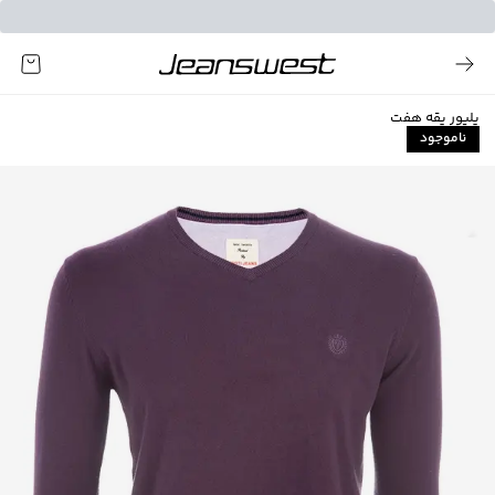
پلیور یقه هفت
ناموجود