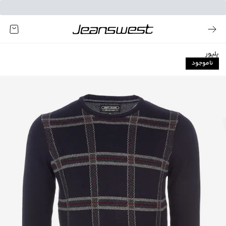
پلیور
ناموجود