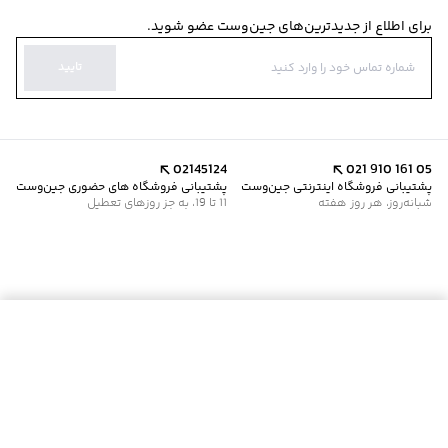
برای اطلاع از جدیدترین‌های جین‌وست عضو شوید.
تایید
02145124
021 910 161 05
پشتیبانی فروشگاه اینترنتی جین‌وست
پشتیبانی فروشگاه های حضوری جین‌وست
شبانه‌روز، هر روز هفته
11 تا 19، به جز روزهای تعطیل
موجود شد خبرم کن