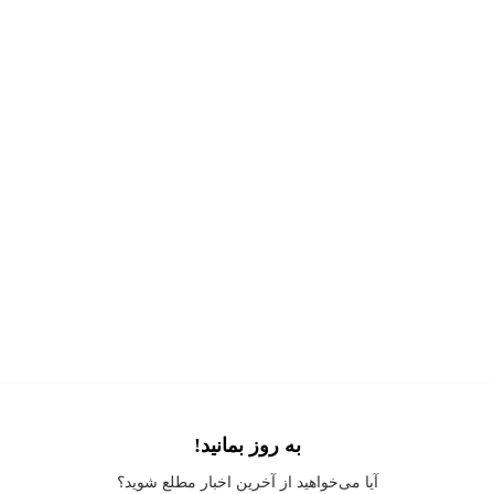
به روز بمانید!
Application error: a
client
-side exception has occurred while loading
آیا می‌خواهید از آخرین اخبار مطلع شوید؟