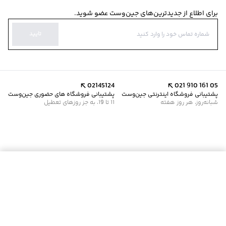
برای اطلاع از جدیدترین‌های جین‌وست عضو شوید.
تایید
02145124
021 910 161 05
پشتیبانی فروشگاه اینترنتی جین‌وست
پشتیبانی فروشگاه های حضوری جین‌وست
شبانه‌روز، هر روز هفته
11 تا 19، به جز روزهای تعطیل
موجود شد خبرم کن