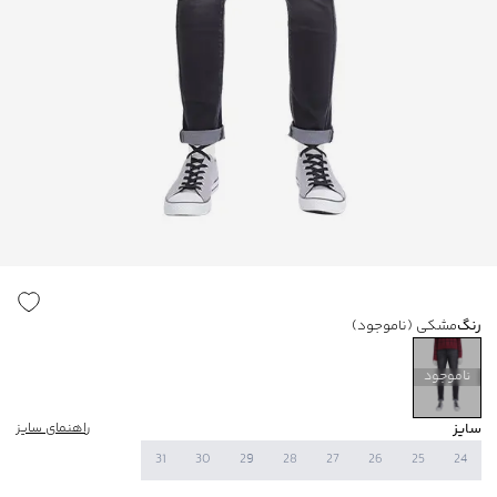
رنگ
مشکی
(ناموجود)
ناموجود
سایز
راهنمای سایز
31
30
29
28
27
26
25
24