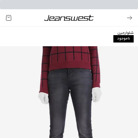
شلوارجین
ناموجود