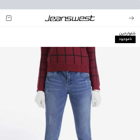
شلوارجین
ناموجود