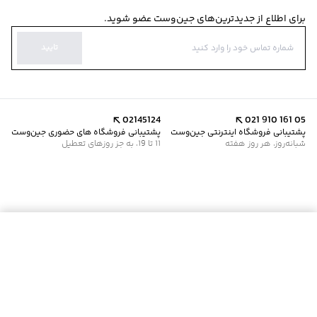
برای اطلاع از جدیدترین‌های جین‌وست عضو شوید.
تایید
02145124
021 910 161 05
پشتیبانی فروشگاه اینترنتی جین‌وست
پشتیبانی فروشگاه های حضوری جین‌وست
شبانه‌روز، هر روز هفته
11 تا 19، به جز روزهای تعطیل
موجود شد خبرم کن