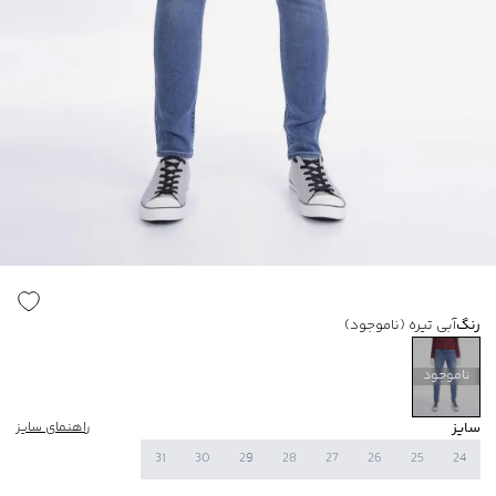
رنگ
آبی تیره
(ناموجود)
ناموجود
سایز
راهنمای سایز
31
30
29
28
27
26
25
24