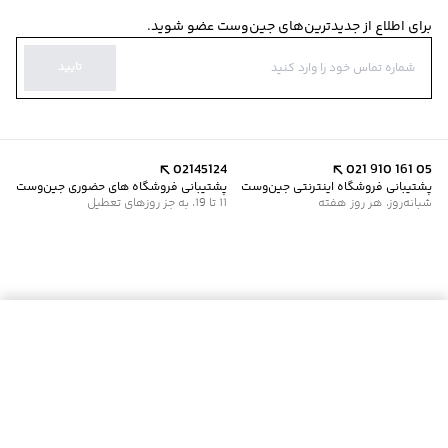
برای اطلاع از جدیدترین‌های جین‌وست عضو شوید.
تایید
02145124
021 910 161 05
پشتیبانی فروشگاه اینترنتی جین‌وست
پشتیبانی فروشگاه های حضوری جین‌وست
شبانه‌روز، هر روز هفته
11 تا 19، به جز روزهای تعطیل
موجود شد خبرم کن