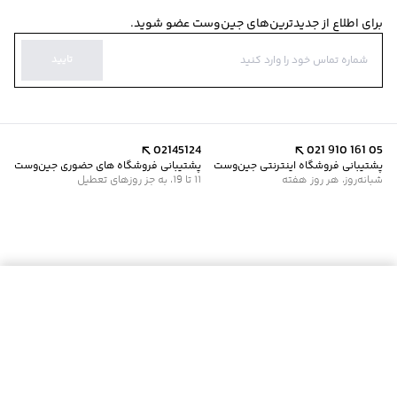
برای اطلاع از جدیدترین‌های جین‌وست عضو شوید.
تایید
02145124
021 910 161 05
پشتیبانی فروشگاه اینترنتی جین‌وست
پشتیبانی فروشگاه های حضوری جین‌وست
شبانه‌روز، هر روز هفته
11 تا 19، به جز روزهای تعطیل
موجود شد خبرم کن