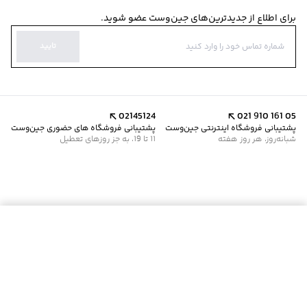
برای اطلاع از جدیدترین‌های جین‌وست عضو شوید.
تایید
02145124
021 910 161 05
پشتیبانی فروشگاه اینترنتی جین‌وست
پشتیبانی فروشگاه های حضوری جین‌وست
شبانه‌روز، هر روز هفته
11 تا 19، به جز روزهای تعطیل
موجود شد خبرم کن