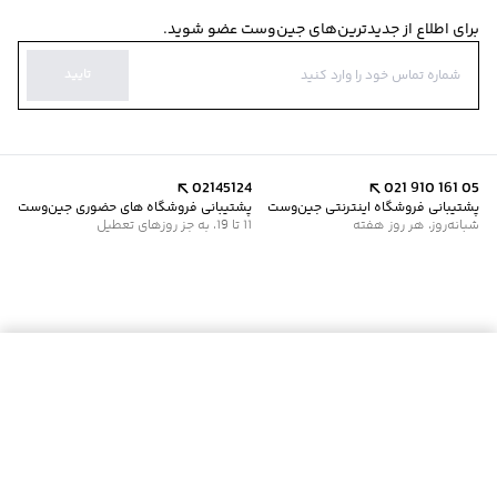
برای اطلاع از جدیدترین‌های جین‌وست عضو شوید.
تایید
02145124
021 910 161 05
پشتیبانی فروشگاه اینترنتی جین‌وست
پشتیبانی فروشگاه های حضوری جین‌وست
شبانه‌روز، هر روز هفته
11 تا 19، به جز روزهای تعطیل
موجود شد خبرم کن