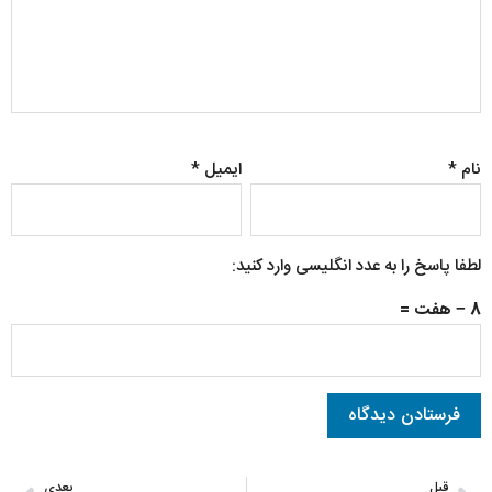
نام
*
ایمیل
*
لطفا پاسخ را به عدد انگلیسی وارد کنید:
8 − هفت =
قبل
بعدی