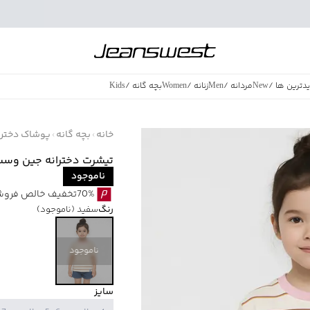
دترین ها
/
New
مردانه
/
Men
زنانه
/
Women
بچه گانه
/
Kids
فروش ویژه
/
azing Sales
خانه
بچه گانه
پوشاک دخترا
تیشرت دخترانه جین وست کد 508
ناموجود
70%تخفیف خالص فروش ویژه با اقساط اسنپ پی بدون کارمزد
رنگ
سفید
(ناموجود)
ناموجود
سایز