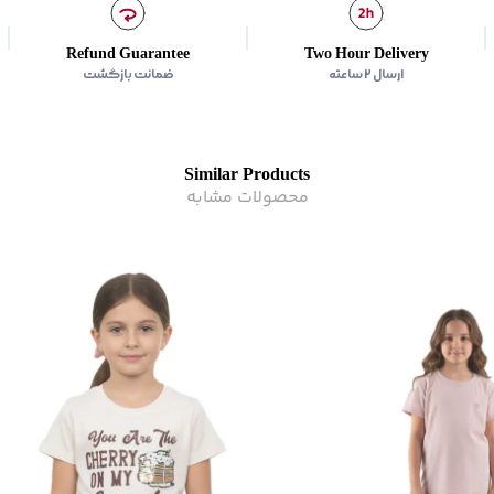
رده سنی
:
کودک(2-10 سال)
زیر گروه
:
تی شرت
Refund Guarantee
Two Hour Delivery
ارسال ۲ ساعته
ضمانت بازگشت
Similar Products
محصولات مشابه