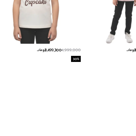
3,499,300
4,999,000
تومانــ
تومانــ
30
%