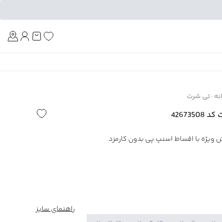
Am
نه
تی شرت
42673
راهنمای سایز