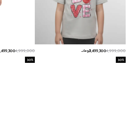
3,499,300
4,999,000
3,499,300
4,999,000
تومانــ
30
%
30
%