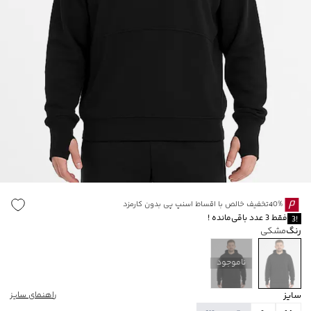
40%تخفیف خالص با اقساط اسنپ پی بدون کارمزد
فقط
3
عدد باقی‌مانده
!
3
!
رنگ
مشکی
ناموجود
سایز
راهنمای سایز