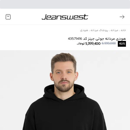
خانه
مردانه
پوشاک مردانه
هودی
هودی مردانه جوتی جینز کد 43571416
5,399,400
8,999,000
%
40
تومانــ