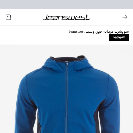
سویشرت مردانه جین وست Jeanswest
ناموجود