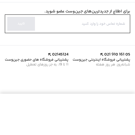
مناسب برای
:
آقایان
مناسب برای فصول
:
سرد
برای اطلاع از جدیدترین‌های جین‌وست عضو شوید.
سایر توضیحات
:
از سفیدکننده استفاده نشود.
برند
:
جین وست
تایید
زیر گروه
:
سوئت شرت
02145124
021 910 161 05
پشتیبانی فروشگاه اینترنتی جین‌وست
پشتیبانی فروشگاه های حضوری جین‌وست
شبانه‌روز، هر روز هفته
11 تا 19، به جز روزهای تعطیل
موجود شد خبرم کن