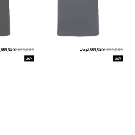
1,889,300
2,699,000
1,889,300
2,699,000
تومانــ
30
%
30
%