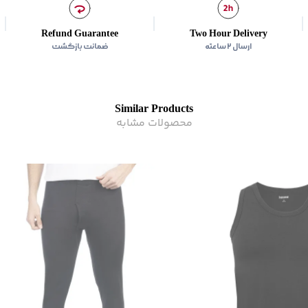
کشور سازنده
:
ایران
کمر
:
کشی
Refund Guarantee
Two Hour Delivery
زیر گروه
:
لباس زیر
ارسال ۲ ساعته
ضمانت بازگشت
Similar Products
محصولات مشابه