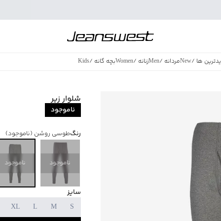
دترین ها
/
New
مردانه
/
Men
زنانه
/
Women
بچه گانه
/
Kids
فروش ویژه
/
azing Sales
شلوار زیر
ناموجود
رنگ
طوسی روشن
(ناموجود)
ناموجود
ناموجود
سایز
XL
L
M
S