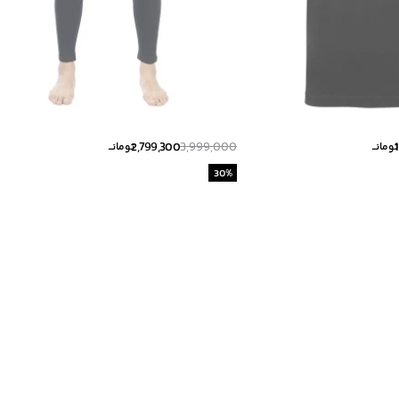
2,799,300
3,999,000
تومانــ
تومانــ
30
%