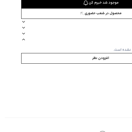
موجود شد خبرم کن
محصول در شعب حضوری
یی ندارد
برند جین وست
کاربرد روزمره
کمر کشی
ارتفاع فاق بلند +30
 نشده است.
ر قسمت فاق، مناسب استفاده به عنوان زیر شلوار در پاییز و زمستان، تن
افزودن نظر
ی
‌گراد
‌گراد
ده
:
ندارد