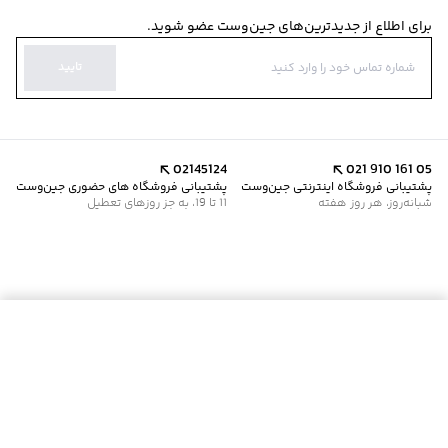
برای اطلاع از جدیدترین‌های جین‌وست عضو شوید.
تایید
02145124
021 910 161 05
پشتیبانی فروشگاه اینترنتی جین‌وست
پشتیبانی فروشگاه های حضوری جین‌وست
شبانه‌روز، هر روز هفته
11 تا 19، به جز روزهای تعطیل
موجود شد خبرم کن