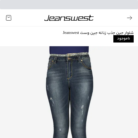
شلوار جین جذب زنانه جین وست Jeanswest
ناموجود