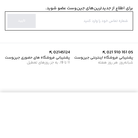
برای اطلاع از جدیدترین‌های جین‌وست عضو شوید.
تایید
02145124
021 910 161 05
پشتیبانی فروشگاه اینترنتی جین‌وست
پشتیبانی فروشگاه های حضوری جین‌وست
شبانه‌روز، هر روز هفته
11 تا 19، به جز روزهای تعطیل
موجود شد خبرم کن