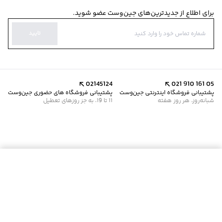
برای اطلاع از جدیدترین‌های جین‌وست عضو شوید.
تایید
02145124
021 910 161 05
پشتیبانی فروشگاه اینترنتی جین‌وست
پشتیبانی فروشگاه های حضوری جین‌وست
شبانه‌روز، هر روز هفته
11 تا 19، به جز روزهای تعطیل
موجود شد خبرم کن