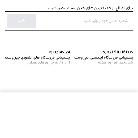
برای اطلاع از جدیدترین‌های جین‌وست عضو شوید.
تایید
02145124
021 910 161 05
پشتیبانی فروشگاه اینترنتی جین‌وست
پشتیبانی فروشگاه های حضوری جین‌وست
شبانه‌روز، هر روز هفته
11 تا 19، به جز روزهای تعطیل
موجود شد خبرم کن